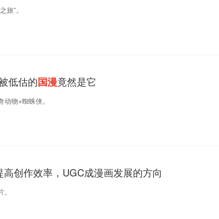
之旅”。
最被低估的
国漫
竟然是它
奇动物+蜘蛛侠。
提高创作效率，UGC成漫画发展的方向
片。