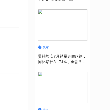
汽车
昊铂埃安7月销量34987辆，
同比增长31.74%，全新Ray
系列蓄势待发
汽车