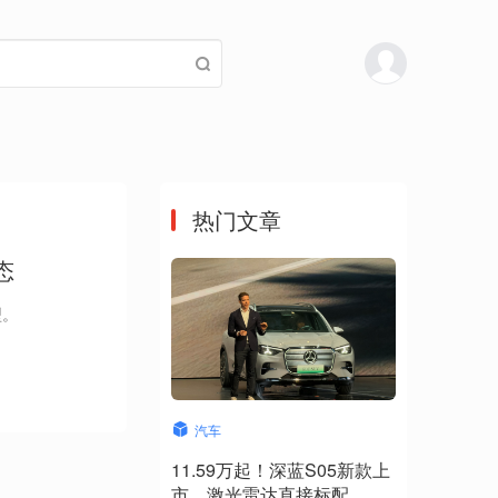
热门文章
态
型。
汽车
11.59万起！深蓝S05新款上
市，激光雷达直接标配