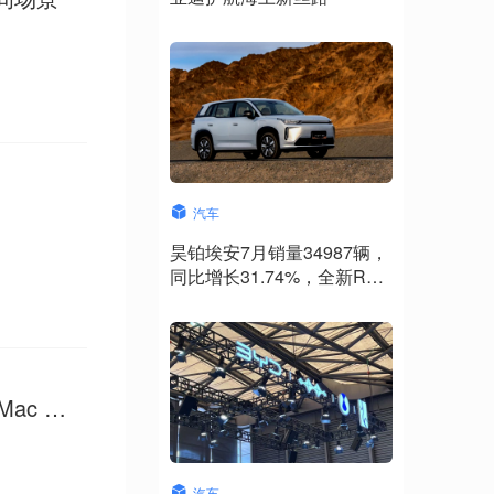
汽车
昊铂埃安7月销量34987辆，
同比增长31.74%，全新Ray
系列蓄势待发
Mac 设
汽车