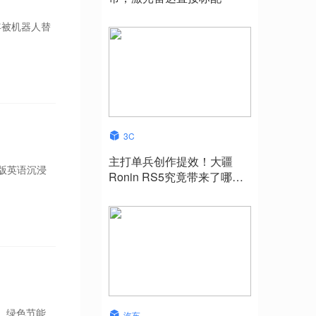
年被机器人替
3C
主打单兵创作提效！大疆
原版英语沉浸
Ronin RS5究竟带来了哪些
升级？
、绿色节能
汽车