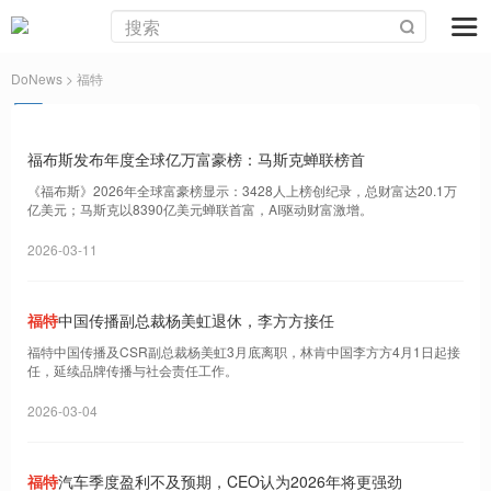
DoNews
> 福特
福布斯发布年度全球亿万富豪榜：马斯克蝉联榜首
《福布斯》2026年全球富豪榜显示：3428人上榜创纪录，总财富达20.1万
亿美元；马斯克以8390亿美元蝉联首富，AI驱动财富激增。
2026-03-11
福特
中国传播副总裁杨美虹退休，李方方接任
福特中国传播及CSR副总裁杨美虹3月底离职，林肯中国李方方4月1日起接
任，延续品牌传播与社会责任工作。
2026-03-04
福特
汽车季度盈利不及预期，CEO认为2026年将更强劲