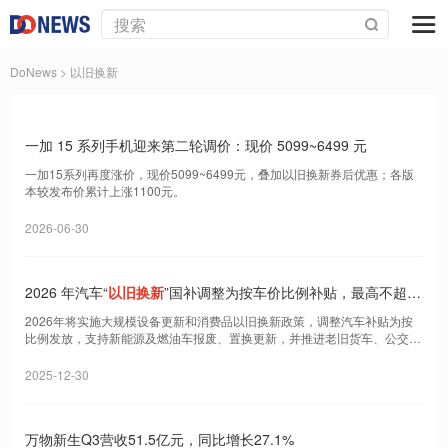
DoNews
> 以旧换新
一加 15 系列手机迎来第二轮调价：现价 5099~6499 元
一加15系列再度涨价，现价5099~6499元，叠加以旧换新券后优惠；各版
本较发布价累计上涨1100元。
2026-06-30
2026 年汽车“
以旧换新
”国补调整为按车价比例补贴，最高不超过
2 万元
2026年将实施大规模设备更新和消费品以旧换新政策，调整汽车补贴为按
比例发放，支持新能源及燃油车报废、置换更新，并推进老旧货车、公交
车、农机等设备更新。
2025-12-30
万物新生Q3营收51.5亿元，同比增长27.1%