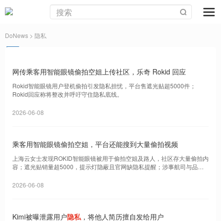
DoNews
> 隐私
网传乘客用智能眼镜偷拍空姐上传社区，乐奇 Rokid 回应
Rokid智能眼镜用户登机偷拍引发隐私担忧，平台售遮光贴超5000件；
Rokid回应称将整改并呼吁守住隐私底线。
2026-06-08
乘客用智能眼镜偷拍空姐，平台还能搜到大量偷拍视频
上海云女士发现ROKID智能眼镜被用于偷拍空姐及路人，社区存大量偷拍内
容；遮光贴销量超5000，提示灯隐蔽且官网缺隐私提醒；涉事航司与品牌
方回应将核查
2026-06-08
Kimi被曝泄露用户
隐私
，将他人简历擅自发给用户