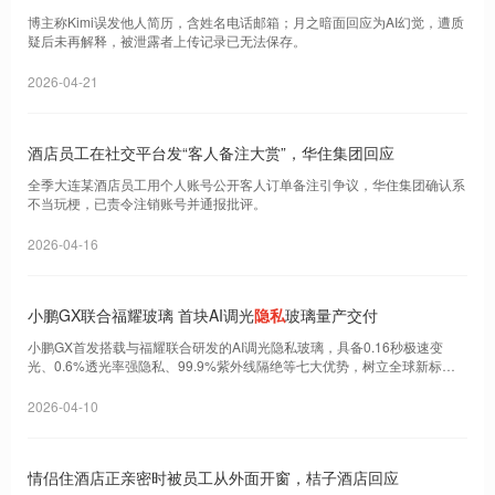
博主称Kimi误发他人简历，含姓名电话邮箱；月之暗面回应为AI幻觉，遭质
疑后未再解释，被泄露者上传记录已无法保存。
2026-04-21
酒店员工在社交平台发“客人备注大赏”，华住集团回应
全季大连某酒店员工用个人账号公开客人订单备注引争议，华住集团确认系
不当玩梗，已责令注销账号并通报批评。
2026-04-16
小鹏GX联合福耀玻璃 首块AI调光
隐私
玻璃量产交付
小鹏GX首发搭载与福耀联合研发的AI调光隐私玻璃，具备0.16秒极速变
光、0.6%透光率强隐私、99.9%紫外线隔绝等七大优势，树立全球新标
杆。
2026-04-10
情侣住酒店正亲密时被员工从外面开窗，桔子酒店回应