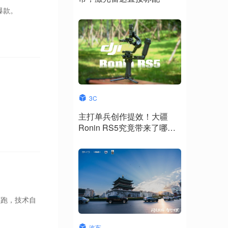
爆款。
3C
。
主打单兵创作提效！大疆
Ronin RS5究竟带来了哪些
升级？
领跑，技术自
汽车