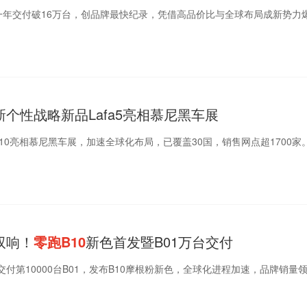
一年交付破16万台，创品牌最快纪录，凭借高品价比与全球布局成新势力
个性战略新品Lafa5亮相慕尼黑车展
和B10亮相慕尼黑车展，加速全球化布局，已覆盖30国，销售网点超1700家
双响！
零跑B10
新色首发暨B01万台交付
付第10000台B01，发布B10摩根粉新色，全球化进程加速，品牌销量