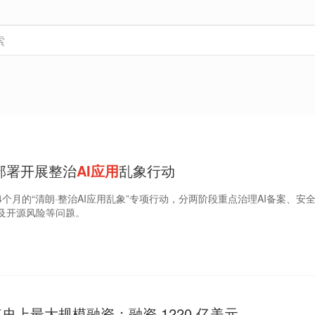
部署开展整治
AI应用
乱象行动
个月的“清朗·整治AI应用乱象”专项行动，分两阶段重点治理AI备案、安
及开源风险等问题。
成其史上最大规模融资：融资 1220 亿美元