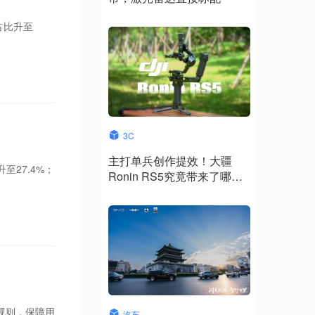
占比升至
3C
主打单兵创作提效！大疆
至27.4%；
Ronin RS5究竟带来了哪些
升级？
规则，保障用
汽车