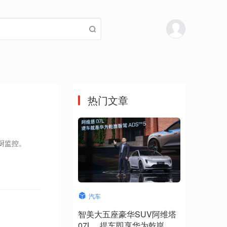
热门文章
厨监控。
汽车
智美大五座豪华SUV阿维塔
07L，提车即享华为乾崑智