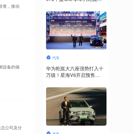
驾ADS 5
排查，推动
权
汽车
测设备的储
华为乾崑大六座强势打入十
万级！星海V6开启预售
10.49万元起
盖总公司及分
汽车