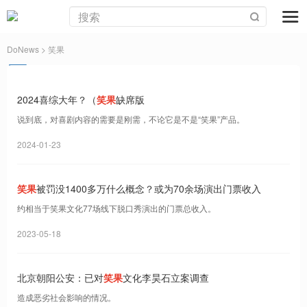
DoNews
> 笑果
2024喜综大年？（
笑果
缺席版
说到底，对喜剧内容的需要是刚需，不论它是不是“笑果”产品。
2024-01-23
笑果
被罚没1400多万什么概念？或为70余场演出门票收入
约相当于笑果文化77场线下脱口秀演出的门票总收入。
2023-05-18
北京朝阳公安：已对
笑果
文化李昊石立案调查
造成恶劣社会影响的情况。