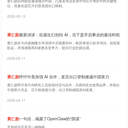
黄仁勋应特朗普邀请随访中国，凸显英伟达在美中AI芯片博弈中的关键地
位，其最先进芯片仍受美国出口限制。
2026-05-13
黄仁勋
最新演讲：应届生们别怕 AI，当下是开启事业的最佳时机
黄仁勋在卡内基梅隆大学演讲中乐观看待AI，称其将缩小技术鸿沟、创造新
机会，并强调善用AI者更具竞争力，驳斥行业悲观论调。
2026-05-11
黄仁勋
呼吁中美加强 AI 合作，直言出口管制难遏中国算力
黄仁勋呼吁美中AI研究人员加强对话与合作，共商AI安全使用边界，并指出
中国算力充足、芯片制造能力强，出口管制难阻其AI发展。
2026-04-17
黄仁勋
一句话，揭露了OpenClaw的“阴谋”
开放何尝不是另一种枷锁