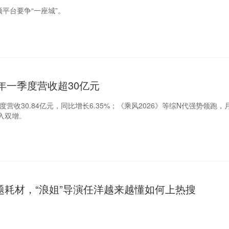
频平台要争“一座城”。
6年一季度营收超30亿元
度营收30.84亿元，同比增长6.35%；《乘风2026》等综N代强势领跑，月
入双增。
题耗材，“浪姐”导演任洋越来越懂如何上热搜
。