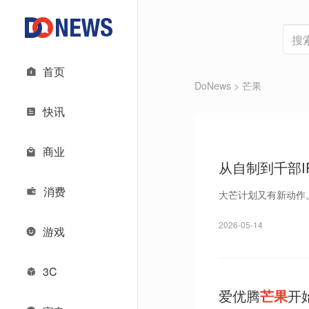
首页
DoNews
> 芒果
快讯
商业
从自制到千部I
划
消费
大芒计划又有新动作
2026-05-14
游戏
3C
爱优腾
芒果
开