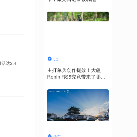
3C
活达2.4
主打单兵创作提效！大疆
Ronin RS5究竟带来了哪些
升级？
汽车