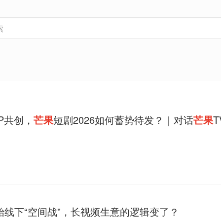
P共创，
芒果
短剧2026如何蓄势待发？｜对话
芒果
。
始线下“空间战”，长视频生意的逻辑变了？