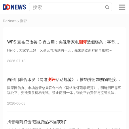
DoNews
> 测评
WPS 宣布已改善 C 盘占用；央视曝家电
测评
造假链条；字节红
烛故事宣布将停止运营｜Do早报
Hello，大家早上好，又是元气满满的一天，先来浏览新鲜的早报吧～
2026-07-13
两部门联合印发《网络
测评
活动规范》：推销并附加购物链接应
显著标明“广告”
国家网信办、市场监管总局联合出台《网络测评活动规范》，明确测评需客
观公正、委托资质机构测试、禁止商测一体，强化平台责任与监管执法。
2026-06-08
抖音电商打击“违规蹭热不当获利”