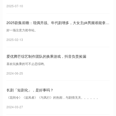
2025-07-10
2025剧集前瞻：现偶开战、年代剧增多，大女主pk男频谁能拿下
新领地？
好一场注意力抢夺站。
2025-02-13
爱优腾芒综艺制作团队的换乘游戏，抖音负责捡漏
喜欢玩换乘的可不止恋综哟。
2024-06-25
长剧「短剧化」，是好事吗？
《花间令》《追风者》《与凤行》的热闹，与剧情无关。。。。。。
2024-03-27